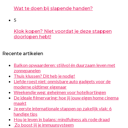
Wat te doen bij slapende handen?
5
Klok kopen? Niet voordat je deze stappen
doorlopen hebt!
Recente artikelen
Balkon opwaarderen: stijlvol én duurzaam leven met
zonnepanelen
Thuis klussen? Dit heb je nodig!
Liefde roest niet: onmisbare auto gadgets voor de
moderne oldtimer eigenaar
Weekendje weg: geheimen voor hotelkortingen
De ideale filmervaring: hoe jij jouw eigen home cinema
maakt
Je eerste internationale stappen op zakelijk vlak: 6
handige tips
Hou je leven in balans: mindfulness als rode draad
Zo boost jij je immuunsysteem