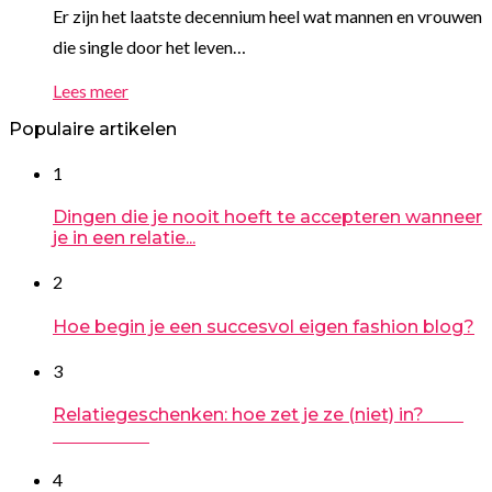
Er zijn het laatste decennium heel wat mannen en vrouwen
die single door het leven…
Lees meer
Populaire artikelen
1
Dingen die je nooit hoeft te accepteren wanneer
je in een relatie...
2
Hoe begin je een succesvol eigen fashion blog?
3
Relatiegeschenken: hoe zet je ze (niet) in?
4