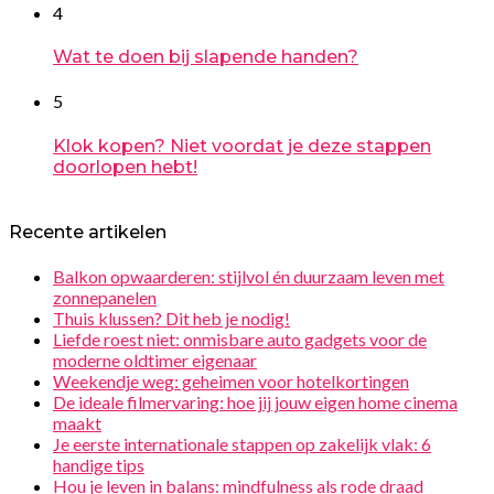
4
Wat te doen bij slapende handen?
5
Klok kopen? Niet voordat je deze stappen
doorlopen hebt!
Recente artikelen
Balkon opwaarderen: stijlvol én duurzaam leven met
zonnepanelen
Thuis klussen? Dit heb je nodig!
Liefde roest niet: onmisbare auto gadgets voor de
moderne oldtimer eigenaar
Weekendje weg: geheimen voor hotelkortingen
De ideale filmervaring: hoe jij jouw eigen home cinema
maakt
Je eerste internationale stappen op zakelijk vlak: 6
handige tips
Hou je leven in balans: mindfulness als rode draad