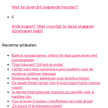
Wat te doen bij slapende handen?
5
Klok kopen? Niet voordat je deze stappen
doorlopen hebt!
Recente artikelen
Balkon opwaarderen: stijlvol én duurzaam leven met
zonnepanelen
Thuis klussen? Dit heb je nodig!
Liefde roest niet: onmisbare auto gadgets voor de
moderne oldtimer eigenaar
Weekendje weg: geheimen voor hotelkortingen
De ideale filmervaring: hoe jij jouw eigen home cinema
maakt
Je eerste internationale stappen op zakelijk vlak: 6
handige tips
Hou je leven in balans: mindfulness als rode draad
Zo boost jij je immuunsysteem